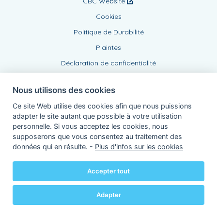
CBC Website
Cookies
Politique de Durabilité
Plaintes
Déclaration de confidentialité
Nous utilisons des cookies
Ce site Web utilise des cookies afin que nous puissions
adapter le site autant que possible à votre utilisation
personnelle. Si vous acceptez les cookies, nous
supposerons que vous consentez au traitement des
Agent lié, BE0869653894
données qui en résulte. -
Plus d'infos sur les cookies
de KBC Assurances sa
Professor Roger Van Overstraetenplein 2
3000 Louvain - Belgique
Accepter tout
TVA BE 0403.552.563 - RPR Louvain
Powered by
KBC-Agent
(
versie 3.21.0
)
Bene.be
© 2026 tous droits réservés
Adapter