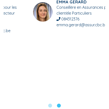
EMMA GERARD
Conseillère en Assurances pour la
clientèle Particuliers
084312376
emma.gerard@assur.cbc.be
Bureau Mathieu SRL
Avenue de la Toison d'or 18
6900 Marche-en-Famenne
084 31 23 76