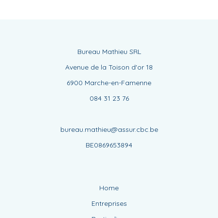
bureau.mathieu@assur.cbc.be
BE0869653894
Home
Entreprises
Particuliers
Associations
Nouvelles
Equipe
Contact
CBC Website