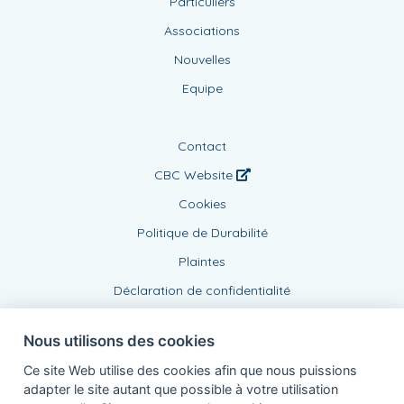
Cookies
Politique de Durabilité
Plaintes
Déclaration de confidentialité
Agent lié, BE0869653894
de KBC Assurances sa
Professor Roger Van Overstraetenplein 2
3000 Louvain - Belgique
TVA BE 0403.552.563 - RPR Louvain
Powered by
KBC-Agent
(
versie 3.21.0
)
Nous utilisons des cookies
Bene.be
© 2026 tous droits réservés
Ce site Web utilise des cookies afin que nous puissions
adapter le site autant que possible à votre utilisation